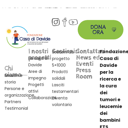
DONA
ORA
I nostri
Sostienici
Contattaci
Fondazion
Sostieni un
progetti
News ed
Casa di
La casa di
progetto
Eventi
Davide
Davide
5×1000
Chi
Press
Aree di
Prodotti
per la
siamo
Mission e
Room
impegno
solidali
ricerca e
storia
Progetti
Lasciti
la cura
Persone e
attivi
testamentari
dei
organizzazione
Collaborazioni
Diventa
tumori e
Partners
volontario
leucemie
Testimonial
dei
bambini
ETS