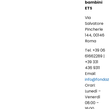
bambini
ETS
Via
Salvatore
Pincherle
144, 00146
Roma
Tel. +39 06
61662289 |
+39 331
436 9311
Email:
info@fondaz
Orari:
Lunedì –
Venerdì
08:00 –
16:00