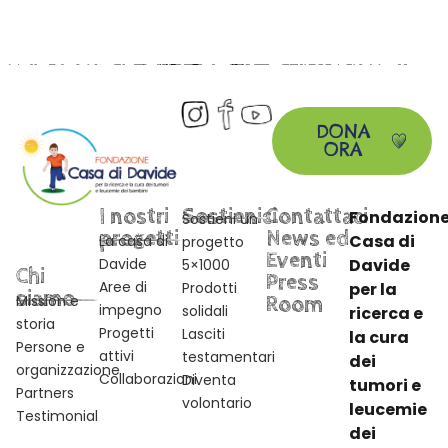
DONA
ORA
I nostri
Sostienici
Contattaci
Fondazion
Sostieni un
progetti
News ed
Casa di
La casa di
progetto
Eventi
Davide
Davide
5×1000
Chi
Press
Aree di
Prodotti
per la
siamo
Mission e
Room
impegno
solidali
ricerca e
storia
Progetti
Lasciti
la cura
Persone e
attivi
testamentari
dei
organizzazione
Collaborazioni
Diventa
tumori e
Partners
volontario
leucemie
Testimonial
dei