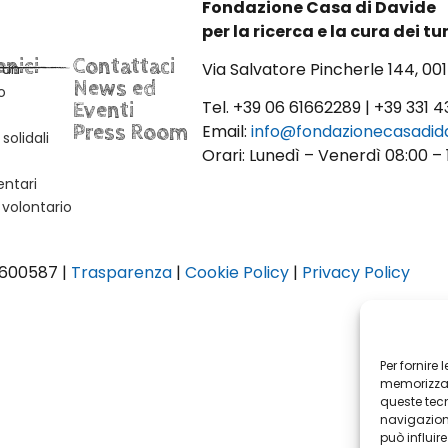
Fondazione Casa di Davide
per la ricerca e la cura dei 
enici
Contattaci
Via Salvatore Pincherle 144, 0
 un
News ed
o
Tel. +39 06 61662289 | +39 331 4
Eventi
Press Room
Email:
info@fondazionecasadida
solidali
Orari: Lunedì – Venerdì 08:00 – 
ntari
 volontario
38600587 |
Trasparenza
|
Cookie Policy
|
Privacy Policy
Per fornire
memorizzare
queste tec
navigazione
può influir