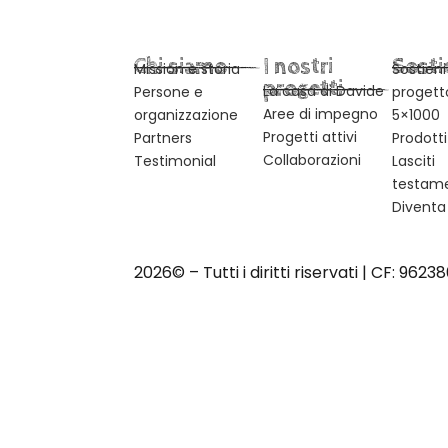
Chi siamo
I nostri
Sosti
Mission e storia
Sostieni
progetti
La casa di Davide
Persone e
progett
Aree di impegno
organizzazione
5×1000
Progetti attivi
Partners
Prodotti 
Collaborazioni
Testimonial
Lasciti
testame
Diventa
2026© – Tutti i diritti riservati | CF: 962