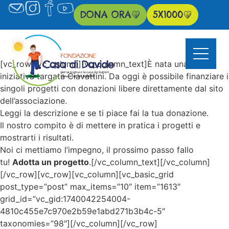
DONA ORA
5X1000
[vc_row][vc_column][vc_column_text]È nata una nuova
iniziativa targata Ciavattini. Da oggi è possibile finanziare i
singoli progetti con donazioni libere direttamente dal sito
dell’associazione.
Leggi la descrizione e se ti piace fai la tua donazione.
Il nostro compito è di mettere in pratica i progetti e
mostrarti i risultati.
Noi ci mettiamo l’impegno, il prossimo passo fallo
tu!
Adotta un progetto
.[/vc_column_text][/vc_column]
[/vc_row][vc_row][vc_column][vc_basic_grid
post_type=”post” max_items=”10″ item=”1613″
grid_id=”vc_gid:1740042254004-
4810c455e7c970e2b59e1abd271b3b4c-5″
taxonomies=”98″][/vc_column][/vc_row]