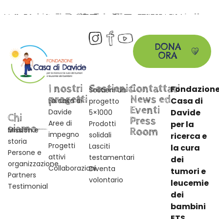
DONA
ORA
I nostri
Sostienici
Contattaci
Fondazion
Sostieni un
progetti
News ed
Casa di
La casa di
progetto
Eventi
Davide
Davide
5×1000
Chi
Press
Aree di
Prodotti
per la
siamo
Mission e
Room
impegno
solidali
ricerca e
storia
Progetti
Lasciti
la cura
Persone e
attivi
testamentari
dei
organizzazione
Collaborazioni
Diventa
tumori e
Partners
volontario
leucemie
Testimonial
dei
bambini
ETS